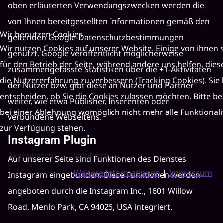
oben erläuterten Verwendungszwecken werden die
von Ihnen bereitgestellten Informationen gemäß den
Wir benutzen Cookies
geltenden Google-Datenschutzbestimmungen
Wir nutzen Cookies auf unserer Website. Einige von ihnen s
genutzt. Google veröffentlicht möglicherweise
für den Betrieb der Seite, während andere uns helfen, die
zusammengefasste Statistiken über die +1-Aktivitäten
die Nutzererfahrung zu verbessern (Tracking Cookies). Sie
der Nutzer bzw. gibt diese an Nutzer und Partner
entscheiden, ob Sie die Cookies zulassen möchten. Bitte be
weiter, wie etwa Publisher, Inserenten oder
bei einer Ablehnung womöglich nicht mehr alle Funktionali
verbundene Webseitens.
zur Verfügung stehen.
Instagram Plugin
Akzeptieren
Ablehnen
Auf unserer Seite sind Funktionen des Dienstes
Weitere Informationen
|
Impressum
Instagram eingebunden. Diese Funktionen werden
angeboten durch die Instagram Inc., 1601 Willow
Road, Menlo Park, CA 94025, USA integriert.